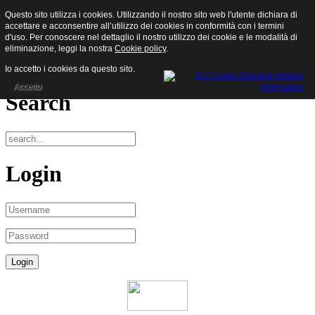
Questo sito utilizza i cookies. Utilizzando il nostro sito web l'utente dichiara di
Sisam S.p.a.
accettare e acconsentire all’utilizzo dei cookies in conformità con i termini
d'uso. Per conoscere nel dettaglio il nostro utilizzo dei cookie e le modalità di
eliminazione, leggi la nostra
Cookie policy
.
Menu
Io accetto i cookies da questo sito.
Accetto
Search
Login