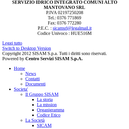
SERVIZIO IDRICO INTEGRATO COMUNI ALTO
MANTOVANO SRL
P.IVA 02197250208
Tel.: 0376 771869
Fax: 0376 772280
P.E.C. :
sicamsrl@legalmail.it
Codice Univoco : HUE516M
Leggi tutto
Switch to Desktop Version
Copyright 2012 SISAM S.p.a. Tutti i diritti sono riservati.
Powered by
Centro Servizi SISAM S.p.A.
Home
News
Contatti
Documenti
Societa'
Il Gruppo SISAM
La storia
La mission
Organigramma
Codice Etico
La Società
SICAM