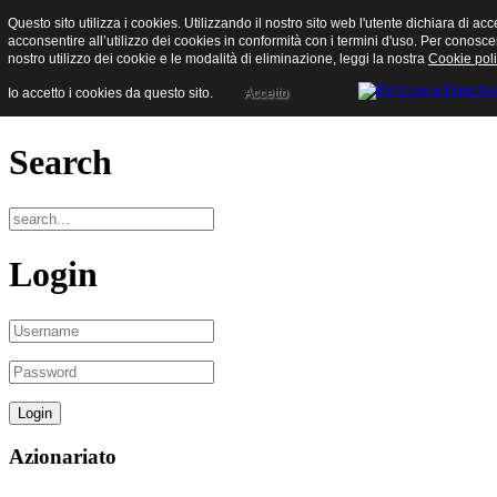
Questo sito utilizza i cookies. Utilizzando il nostro sito web l'utente dichiara di acc
Sisam S.p.a.
acconsentire all’utilizzo dei cookies in conformità con i termini d'uso. Per conoscer
nostro utilizzo dei cookie e le modalità di eliminazione, leggi la nostra
Cookie poli
Io accetto i cookies da questo sito.
Accetto
Menu
Search
Login
Azionariato