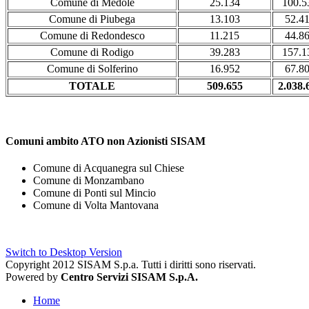
Comune di Medole
25.134
100.5
Comune di Piubega
13.103
52.4
Comune di Redondesco
11.215
44.8
Comune di Rodigo
39.283
157.1
Comune di Solferino
16.952
67.8
TOTALE
509.655
2.038.
Comuni ambito ATO non Azionisti SISAM
Comune di Acquanegra sul Chiese
Comune di Monzambano
Comune di Ponti sul Mincio
Comune di Volta Mantovana
Switch to Desktop Version
Copyright 2012 SISAM S.p.a. Tutti i diritti sono riservati.
Powered by
Centro Servizi SISAM S.p.A.
Home