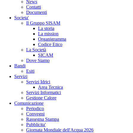
News
Contatti
Documenti
Societa'
Il Gruppo SISAM
La storia
La mission
Organigramma
Codice Etico
La Società
SICAM
Dove Siamo
Bandi
Esiti
Servizi
Servizi Idrici
Area Tecnica
Servizi Informatici
Gestione Calore
Comunicazione
Periodico
Convegni
Rassegna Stampa
Pubblicita'
Giornata Mondiale dell'Acqua 2026