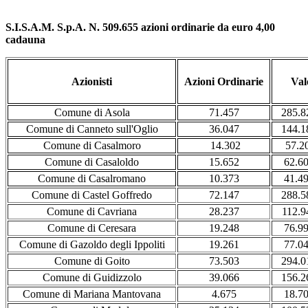
S.I.S.A.M. S.p.A. N. 509.655 azioni ordinarie da euro 4,00
cadauna
Azionisti
Azioni Ordinarie
Val
Comune di Asola
71.457
285.8
Comune di Canneto sull'Oglio
36.047
144.1
Comune di Casalmoro
14.302
57.2
Comune di Casaloldo
15.652
62.6
Comune di Casalromano
10.373
41.4
Comune di Castel Goffredo
72.147
288.5
Comune di Cavriana
28.237
112.9
Comune di Ceresara
19.248
76.9
Comune di Gazoldo degli Ippoliti
19.261
77.0
Comune di Goito
73.503
294.0
Comune di Guidizzolo
39.066
156.2
Comune di Mariana Mantovana
4.675
18.7