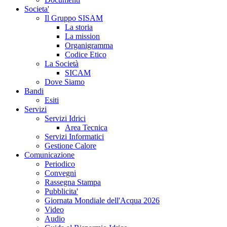
Societa'
Il Gruppo SISAM
La storia
La mission
Organigramma
Codice Etico
La Società
SICAM
Dove Siamo
Bandi
Esiti
Servizi
Servizi Idrici
Area Tecnica
Servizi Informatici
Gestione Calore
Comunicazione
Periodico
Convegni
Rassegna Stampa
Pubblicita'
Giornata Mondiale dell'Acqua 2026
Video
Audio