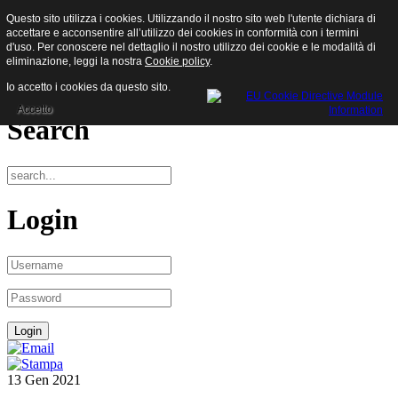
Questo sito utilizza i cookies. Utilizzando il nostro sito web l'utente dichiara di
Sisam S.p.a.
accettare e acconsentire all’utilizzo dei cookies in conformità con i termini
d'uso. Per conoscere nel dettaglio il nostro utilizzo dei cookie e le modalità di
eliminazione, leggi la nostra
Cookie policy
.
Menu
Io accetto i cookies da questo sito.
Accetto
Search
Login
13
Gen
2021