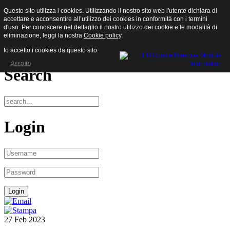
Questo sito utilizza i cookies. Utilizzando il nostro sito web l'utente dichiara di
Sisam S.p.a.
accettare e acconsentire all’utilizzo dei cookies in conformità con i termini
d'uso. Per conoscere nel dettaglio il nostro utilizzo dei cookie e le modalità di
eliminazione, leggi la nostra
Cookie policy
.
Menu
Io accetto i cookies da questo sito.
Accetto
Search
Login
27
Feb
2023