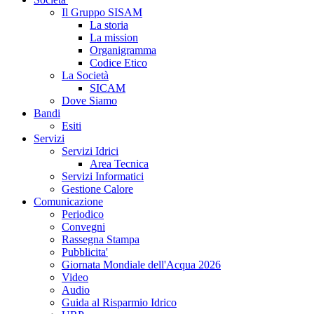
Il Gruppo SISAM
La storia
La mission
Organigramma
Codice Etico
La Società
SICAM
Dove Siamo
Bandi
Esiti
Servizi
Servizi Idrici
Area Tecnica
Servizi Informatici
Gestione Calore
Comunicazione
Periodico
Convegni
Rassegna Stampa
Pubblicita'
Giornata Mondiale dell'Acqua 2026
Video
Audio
Guida al Risparmio Idrico