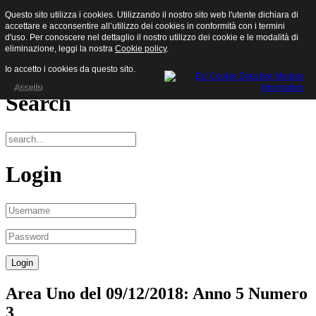
Questo sito utilizza i cookies. Utilizzando il nostro sito web l'utente dichiara di
Sisam S.p.a.
accettare e acconsentire all’utilizzo dei cookies in conformità con i termini
d'uso. Per conoscere nel dettaglio il nostro utilizzo dei cookie e le modalità di
eliminazione, leggi la nostra
Cookie policy
.
Menu
Io accetto i cookies da questo sito.
Accetto
Search
Login
Area Uno del 09/12/2018: Anno 5 Numero
3