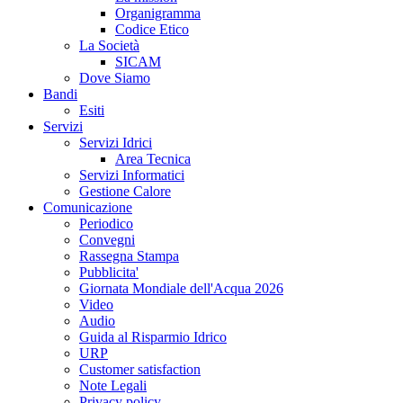
Organigramma
Codice Etico
La Società
SICAM
Dove Siamo
Bandi
Esiti
Servizi
Servizi Idrici
Area Tecnica
Servizi Informatici
Gestione Calore
Comunicazione
Periodico
Convegni
Rassegna Stampa
Pubblicita'
Giornata Mondiale dell'Acqua 2026
Video
Audio
Guida al Risparmio Idrico
URP
Customer satisfaction
Note Legali
Privacy policy