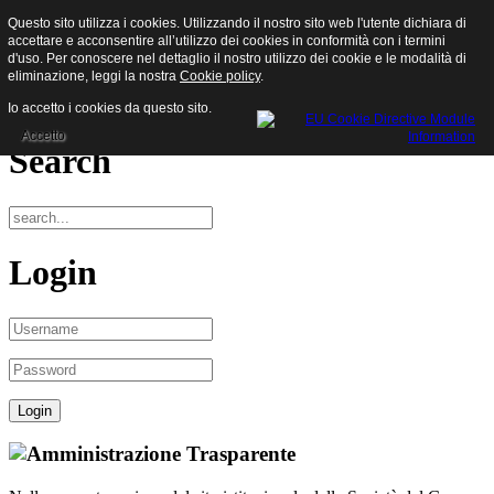
Questo sito utilizza i cookies. Utilizzando il nostro sito web l'utente dichiara di
Sisam S.p.a.
accettare e acconsentire all’utilizzo dei cookies in conformità con i termini
d'uso. Per conoscere nel dettaglio il nostro utilizzo dei cookie e le modalità di
eliminazione, leggi la nostra
Cookie policy
.
Menu
Io accetto i cookies da questo sito.
Accetto
Search
Login
Amministrazione Trasparente