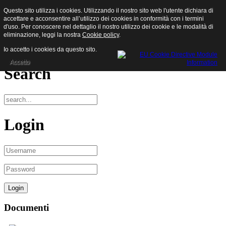
Questo sito utilizza i cookies. Utilizzando il nostro sito web l'utente dichiara di
Sisam S.p.a.
accettare e acconsentire all’utilizzo dei cookies in conformità con i termini
d'uso. Per conoscere nel dettaglio il nostro utilizzo dei cookie e le modalità di
eliminazione, leggi la nostra
Cookie policy
.
Menu
Io accetto i cookies da questo sito.
Accetto
Search
Login
Documenti