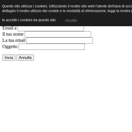
Questo sito utilizza i cookies. Utilizzando il nostro sito web l'utente dichiara di ac
Invia ad un amico.
dettaglio il nostro utilizzo dei cookie e le modalità di eliminazione, leggi la nostra
Io accetto i cookies da questo sito.
Accetto
Chiudi finestra
Email a
Il tuo nome
La tua email
Oggetto
Invia
Annulla