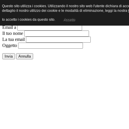
Questo sito utilizza i cookies. Utilizzando il nostro sito web l'utente dichiara di ac
Invia ad un amico.
dettaglio il nostro utilizzo dei cookie e le modalità di eliminazione, leggi la nostra
Io accetto i cookies da questo sito.
Accetto
Chiudi finestra
Email a
Il tuo nome
La tua email
Oggetto
Invia
Annulla