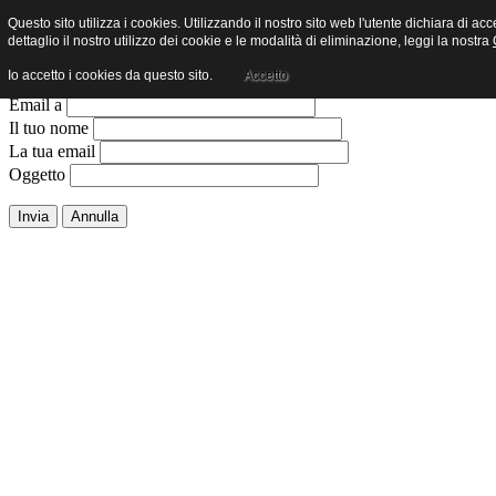
Questo sito utilizza i cookies. Utilizzando il nostro sito web l'utente dichiara di ac
Invia ad un amico.
dettaglio il nostro utilizzo dei cookie e le modalità di eliminazione, leggi la nostra
Io accetto i cookies da questo sito.
Accetto
Chiudi finestra
Email a
Il tuo nome
La tua email
Oggetto
Invia
Annulla