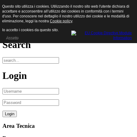
Questo sito utilizza i cookies. Utilizzando il nostro sito web l'utente dichiara di
Sisam S.p.a.
accettare e acconsentire all’utilizzo dei cookies in conformità con i termini
d'uso. Per conoscere nel dettaglio il nostro utilizzo dei cookie e le modalità di
eliminazione, leggi la nostra
Cookie policy
.
Menu
Io accetto i cookies da questo sito.
Accetto
Search
Login
Area Tecnica